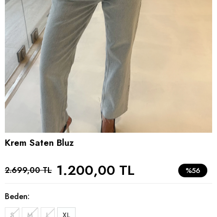
Krem Saten Bluz
1.200,00 TL
2.699,00 TL
%56
Beden:
S
M
L
XL