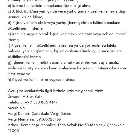
b) İşleme faaliyetinin amaçlarına ilişkin bilgi alma,
c) A Blok Butik'nın yurt içinde veya yurt dışında kişisel verileri aktardığı
üçüncü kişileri bilme,
d) Kişisel verilerin eksik veya yanlış işlenmiş olması hâlinde bunların
düzeltilmesini isteme,
e) Kanun'a uygun olarak kişisel verilerin silinmesini veya yok edilmesini
isteme,
f) Kişisel verilerin düzeltilmesi, silinmesi ya da yok edilmesi talebi
halinde; yapılan işlemlerin, kişisel verilerin aktarıldığı üçüncü kişilere
bildirilmesini isteme,
g) İşlenen verilerin münhasıran otomatik sistemler vasıtasıyla analiz
edilmesi suretiyle kişinin kendisi aleyhine bir sonucun ortaya çıkmasına
itiraz etme ve
h) Kişisel verilerinin birer kopyasını alma.
Görüş ve sorularınızla ilgili bizimle iletişime geçebilirsiniz.
Ünvanı : A Blok Butik
Telefonu: +90 530 885 4147
Mersis No:
Vergi Dairesi: Çanakkale Vergi Dairesi
Vergi Numarası: 39505028158
Adresi: Kemalpaşa Mahallesi Tarla Sokak No:50 Merkez / Çanakkale
17000