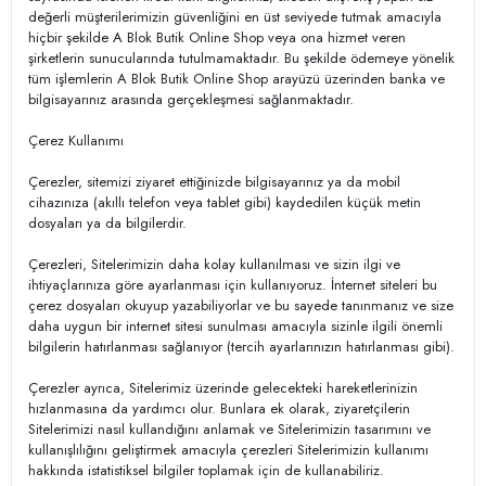
değerli müşterilerimizin güvenliğini en üst seviyede tutmak amacıyla
hiçbir şekilde A Blok Butik Online Shop veya ona hizmet veren
şirketlerin sunucularında tutulmamaktadır. Bu şekilde ödemeye yönelik
tüm işlemlerin A Blok Butik Online Shop arayüzü üzerinden banka ve
bilgisayarınız arasında gerçekleşmesi sağlanmaktadır.
Çerez Kullanımı
Çerezler, sitemizi ziyaret ettiğinizde bilgisayarınız ya da mobil
cihazınıza (akıllı telefon veya tablet gibi) kaydedilen küçük metin
dosyaları ya da bilgilerdir.
Çerezleri, Sitelerimizin daha kolay kullanılması ve sizin ilgi ve
ihtiyaçlarınıza göre ayarlanması için kullanıyoruz. İnternet siteleri bu
çerez dosyaları okuyup yazabiliyorlar ve bu sayede tanınmanız ve size
daha uygun bir internet sitesi sunulması amacıyla sizinle ilgili önemli
bilgilerin hatırlanması sağlanıyor (tercih ayarlarınızın hatırlanması gibi).
Çerezler ayrıca, Sitelerimiz üzerinde gelecekteki hareketlerinizin
hızlanmasına da yardımcı olur. Bunlara ek olarak, ziyaretçilerin
Sitelerimizi nasıl kullandığını anlamak ve Sitelerimizin tasarımını ve
kullanışlılığını geliştirmek amacıyla çerezleri Sitelerimizin kullanımı
hakkında istatistiksel bilgiler toplamak için de kullanabiliriz.