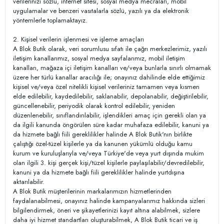
verilerinizi sözlü, internet sitesi, sosyal medya mecraları, mobil
uygulamalar ve benzeri vasıtalarla sözlü, yazılı ya da elektronik
yöntemlerle toplamaktayız.
2. Kişisel verilerin işlenmesi ve işleme amaçları
A Blok Butik olarak, veri sorumlusu sıfatı ile çağrı merkezlerimiz, yazılı
iletişim kanallarımız, sosyal medya sayfalarımız, mobil iletişim
kanalları, mağaza içi iletişim kanalları ve/veya bunlarla sınırlı olmamak
üzere her türlü kanallar aracılığı ile; onayınız dahilinde elde ettiğimiz
kişisel ve/veya özel nitelikli kişisel verileriniz tamamen veya kısmen
elde edilebilir, kaydedilebilir, saklanabilir, depolanabilir, değiştirilebilir,
güncellenebilir, periyodik olarak kontrol edilebilir, yeniden
düzenlenebilir, sınıflandırılabilir, işlendikleri amaç için gerekli olan ya
da ilgili kanunda öngörülen süre kadar muhafaza edilebilir, kanuni ya
da hizmete bağlı fiili gereklilikler halinde A Blok Butik'nın birlikte
çalıştığı özel-tüzel kişilerle ya da kanunen yükümlü olduğu kamu
kurum ve kuruluşlarıyla ve/veya Türkiye'de veya yurt dışında mukim
olan ilgili 3. kişi gerçek kişi/tüzel kişilerle paylaşılabilir/devredilebilir,
kanuni ya da hizmete bağlı fiili gereklilikler halinde yurtdışına
aktarılabilir.
A Blok Butik müşterilerinin markalarımızın hizmetlerinden
faydalanabilmesi, onayınız halinde kampanyalarımız hakkında sizleri
bilgilendirmek, öneri ve şikayetlerinizi kayıt altına alabilmek, sizlere
daha iyi hizmet standartları oluşturabilmek, A Blok Butik ticari ve iş