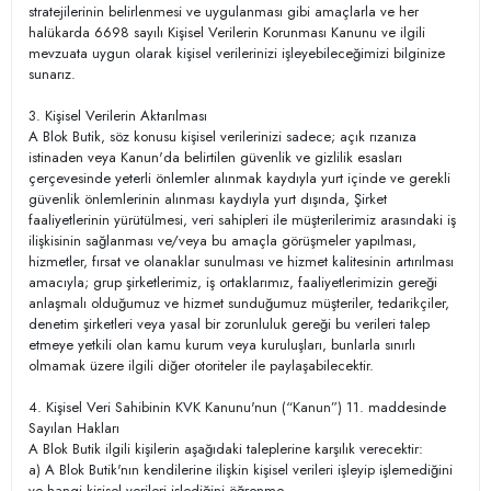
stratejilerinin belirlenmesi ve uygulanması gibi amaçlarla ve her
halükarda 6698 sayılı Kişisel Verilerin Korunması Kanunu ve ilgili
mevzuata uygun olarak kişisel verilerinizi işleyebileceğimizi bilginize
sunarız.
3. Kişisel Verilerin Aktarılması
A Blok Butik, söz konusu kişisel verilerinizi sadece; açık rızanıza
istinaden veya Kanun'da belirtilen güvenlik ve gizlilik esasları
çerçevesinde yeterli önlemler alınmak kaydıyla yurt içinde ve gerekli
güvenlik önlemlerinin alınması kaydıyla yurt dışında, Şirket
faaliyetlerinin yürütülmesi, veri sahipleri ile müşterilerimiz arasındaki iş
ilişkisinin sağlanması ve/veya bu amaçla görüşmeler yapılması,
hizmetler, fırsat ve olanaklar sunulması ve hizmet kalitesinin artırılması
amacıyla; grup şirketlerimiz, iş ortaklarımız, faaliyetlerimizin gereği
anlaşmalı olduğumuz ve hizmet sunduğumuz müşteriler, tedarikçiler,
denetim şirketleri veya yasal bir zorunluluk gereği bu verileri talep
etmeye yetkili olan kamu kurum veya kuruluşları, bunlarla sınırlı
olmamak üzere ilgili diğer otoriteler ile paylaşabilecektir.
4. Kişisel Veri Sahibinin KVK Kanunu'nun (“Kanun”) 11. maddesinde
Sayılan Hakları
A Blok Butik ilgili kişilerin aşağıdaki taleplerine karşılık verecektir:
a) A Blok Butik'nın kendilerine ilişkin kişisel verileri işleyip işlemediğini
ve hangi kişisel verileri işlediğini öğrenme,