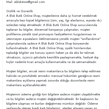
Mail: ablokstore@gmail.com
Gizlilik ve Güvenlik
A Blok Butik Online Shop, müşterilerine daha iyi hizmet verebilmek
amacıyla bazı kişisel bilgilerinizi (isim, yaş, ilgi alanlarınız, e-posta vb.)
sizlerden talep etmektedir. A Blok Butik Online Shop sunucularında
toplanan bu bilgiler, dönemsel kampanya çalışmaları, müşteri
profillerine yönelik özel promosyon faaliyetlerinin kurgulanması ve
istenmeyen e-postaların iletilmemesine yönelik müşteri "sınıflandırma"
çalışmalarında sadece A Blok Butik Online Shop bünyesinde
kullanılmaktadır. A Blok Butik Online Shop, üyelik formlarından
topladığı bilgileri söz konusu üyenin haberi ya da aksi bir talimatı
olmaksızın, üçüncü şahıslarla kesinlikle paylaşmamakta, faaliyet dışı
hiçbir nedenle ticari amaçla kullanmamakta ve de satmamaktadır.
Müşteri bilgileri, ancak resmi makamlarca bu bilgilerin talep edilmesi
halinde ve yürürlükteki emredici mevzuat hükümleri gereğince resmi
makamlara açıklama yapmak zorunda olduğu durumlarda resmi
makamlara açıklanabilecektir.
Müşterinin sisteme girdiği tüm bilgilere sadece müşteri ulaşabilmekte
ve bu bilgileri sadece müşteri değiştirebilmektedir. Bir başkasının bu
bilgilere ulaşması ve bunları değiştirmesi mümkün değildir. Ödeme
sayfasında istenen kredi kartı bilgileriniz, siteden alışveriş yapan siz