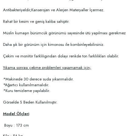
Antibakteriyeldir,Kanserojen ve Alerjen Materyaller İçermez.
Rahat bir kesim ve geniş kalıba sahiptir.
Müslin kumaşın bürümcük görünümü sayesinde ütü yapılması gerekmez
Daha şık bir görünüm için kimonosu ile kombinleyebilirsiniz.
Çekim ve monitör farklılıgından dolayı renkde ton farklılıkları olabilir.
Yıkama sonrası çekme problemleri yaşamamak için;
*Makinede 30 derece suda yıkanmalıdır.
*Ağartıcı kullanılmamalıdır.
*Kuru temizleme yapılabilir.
Görselde S Beden Kullanılmıştır.
Model Ölçleri
Boyu : 173 cm
Kilo : 54 kg